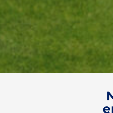
Filosofía
de trabaj
e